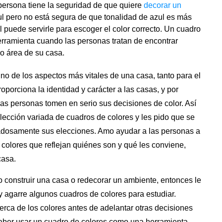
a persona tiene la seguridad de que quiere
decorar un
ul pero no está segura de que tonalidad de azul es más
 puede servirle para escoger el color correcto. Un cuadro
rramienta cuando las personas tratan de encontrar
o área de su casa.
uno de los aspectos más vitales de una casa, tanto para el
proporciona la identidad
y carácter a las casas, y por
as personas tomen en serio sus decisiones de color. Así
lección variada de cuadros de colores y les pido que se
adosamente sus elecciones. Amo ayudar a las personas a
colores que reflejan quiénes son y qué les conviene,
casa.
o construir una casa o redecorar un ambiente, entonces le
 y agarre algunos cuadros de colores para estudiar.
rca de los colores antes de adelantar otras decisiones
saber usar un cuadro de colores como una herramienta.