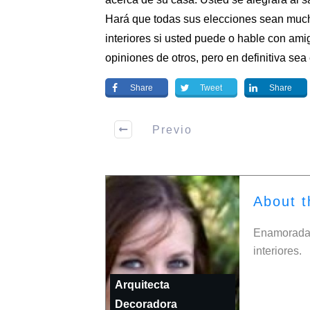
Hará que todas sus elecciones sean much
interiores
si usted puede o hable con ami
opiniones de otros, pero en definitiva sea
Share
Tweet
Share
Previo
About t
Enamorada 
interiores.
Arquitecta
Decoradora