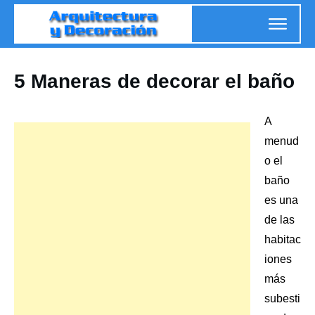
5 Maneras de decorar el baño
A
menud
o el
baño
es una
de las
habitac
iones
más
subesti