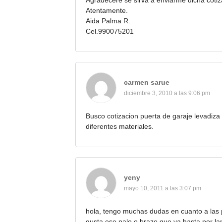
Agradecere se sirva a enviarme dicha cotiz
Atentamente.
Aida Palma R.
Cel.990075201
carmen sarue
diciembre 3, 2010 a las 9:06 pm
Busco cotizacion puerta de garaje levadiza
diferentes materiales.
yeny
mayo 10, 2011 a las 3:07 pm
hola, tengo muchas dudas en cuanto a las 
gusta ese palo o brazo que va hasta por la