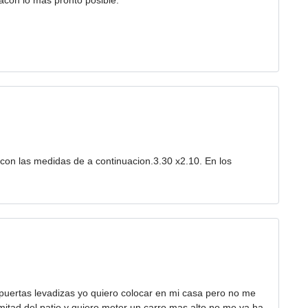
acón lo mas pronto posible.
 con las medidas de a continuacion.3.30 x2.10. En los
puertas levadizas yo quiero colocar en mi casa pero no me
mitad del patio y quiero meter un carro mas alto no me va ha