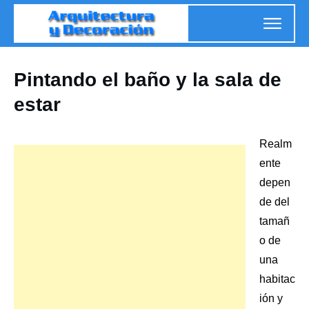
Pintando el baño y la sala de
estar
Realm
ente
depen
de del
tamañ
o de
una
habitac
ión
y