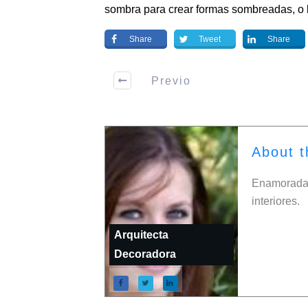
sombra para crear formas sombreadas, o b
Share
Tweet
Share
Previo
About t
Enamorada 
interiores.
Arquitecta
Decoradora