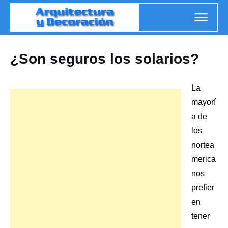
¿Son seguros los solarios?
La
mayorí
a de
los
nortea
merica
nos
prefier
en
tener