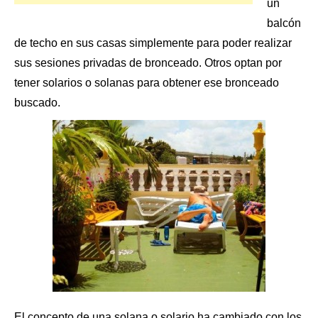
un
balcón
de techo en
sus casas
simplemente para poder realizar
sus sesiones privadas de bronceado. Otros optan por
tener solarios o solanas para obtener ese bronceado
buscado.
El concepto de una solana o solario ha cambiado con los