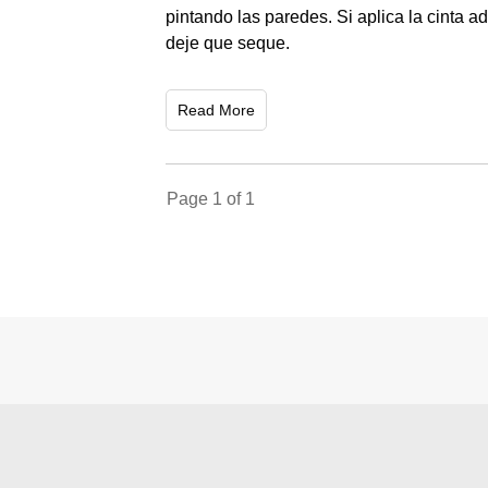
pintando las paredes. Si aplica la cinta a
deje que seque.
Read More
Page
1
of
1